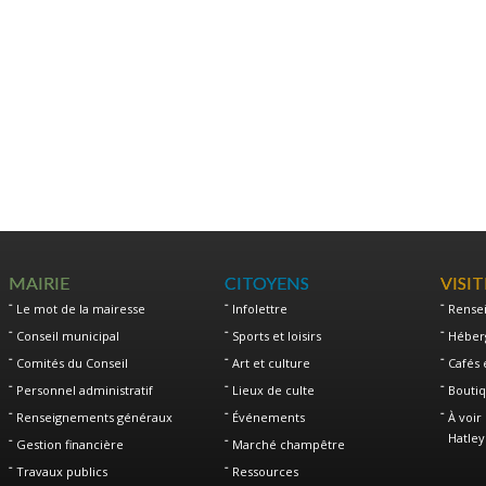
MAIRIE
CITOYENS
VISI
Le mot de la mairesse
Infolettre
Rense
Conseil municipal
Sports et loisirs
Héber
Comités du Conseil
Art et culture
Cafés 
Personnel administratif
Lieux de culte
Boutiq
Renseignements généraux
Événements
À voir 
Hatley
Gestion financière
Marché champêtre
Travaux publics
Ressources