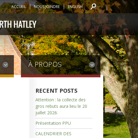
ACCUEIL
NOUS JOINDRE
ENGLISH
À PROPOS
RECENT POSTS
Attention : la collecte des
gros rebuts aura lieu le 20
juillet 2026.
Présentation PPU
CALENDRIER DES