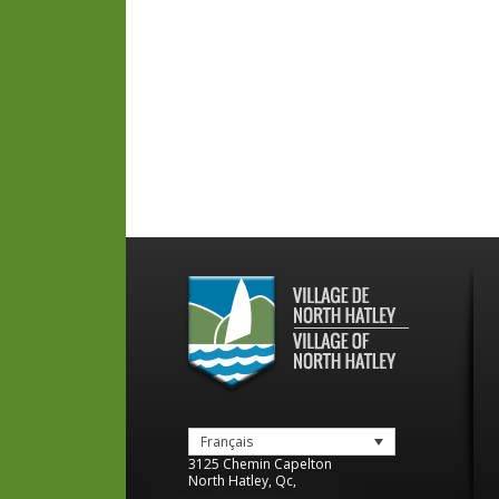
Français
3125 Chemin Capelton
North Hatley
,
Qc
,