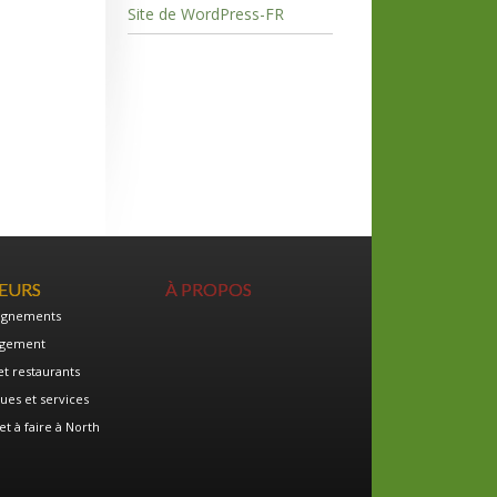
Site de WordPress-FR
TEURS
À PROPOS
ignements
gement
et restaurants
ues et services
et à faire à North