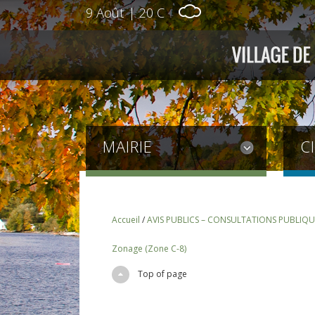
9 Août
|
20 C
MAIRIE
C
Accueil
/
AVIS PUBLICS – CONSULTATIONS PUBLIQU
Zonage (Zone C-8)
Top of page