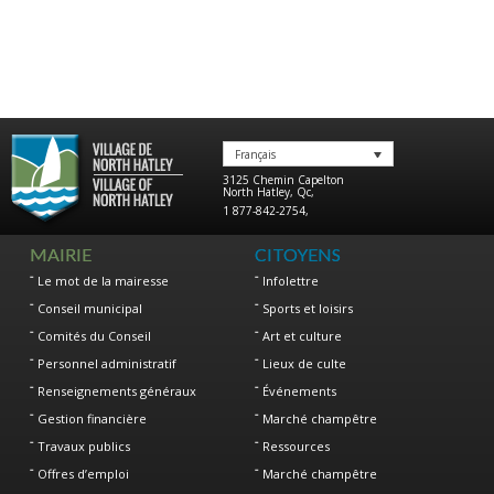
Français
3125 Chemin Capelton
North Hatley
,
Qc
,
1 877-842-2754
,
MAIRIE
CITOYENS
Le mot de la mairesse
Infolettre
Conseil municipal
Sports et loisirs
Comités du Conseil
Art et culture
Personnel administratif
Lieux de culte
Renseignements généraux
Événements
Gestion financière
Marché champêtre
Travaux publics
Ressources
Offres d’emploi
Marché champêtre