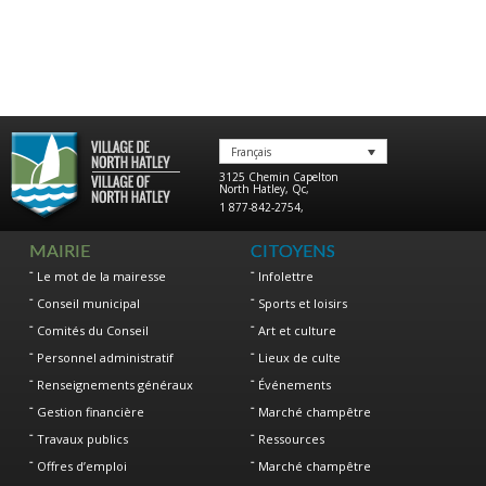
Français
3125 Chemin Capelton
North Hatley
,
Qc
,
1 877-842-2754
,
MAIRIE
CITOYENS
Le mot de la mairesse
Infolettre
Conseil municipal
Sports et loisirs
Comités du Conseil
Art et culture
Personnel administratif
Lieux de culte
Renseignements généraux
Événements
Gestion financière
Marché champêtre
Travaux publics
Ressources
Offres d’emploi
Marché champêtre