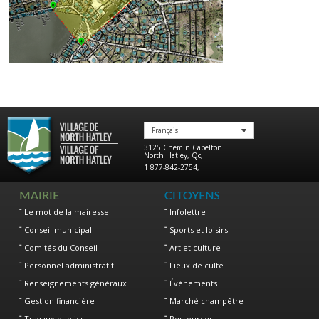
Français
3125 Chemin Capelton
North Hatley
,
Qc
,
1 877-842-2754
,
MAIRIE
CITOYENS
Le mot de la mairesse
Infolettre
Conseil municipal
Sports et loisirs
Comités du Conseil
Art et culture
Personnel administratif
Lieux de culte
Renseignements généraux
Événements
Gestion financière
Marché champêtre
Travaux publics
Ressources