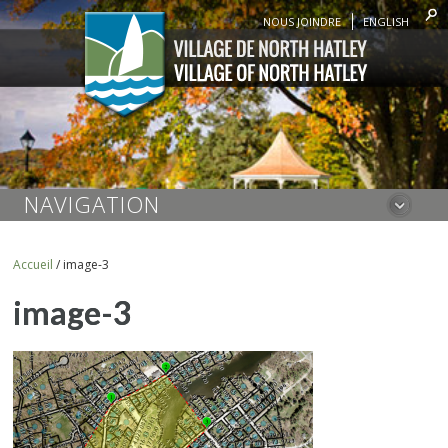
NOUS JOINDRE
ENGLISH
NAVIGATION
Accueil
/
image-3
image-3