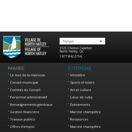
Français
3125 Chemin Capelton
North Hatley
,
Qc
,
1 877-842-2754
,
MAIRIE
CITOYENS
Le mot de la mairesse
Infolettre
Conseil municipal
Sports et loisirs
Comités du Conseil
Art et culture
Personnel administratif
Lieux de culte
Renseignements généraux
Événements
Gestion financière
Marché champêtre
Travaux publics
Ressources
Offres d’emploi
Marché champêtre