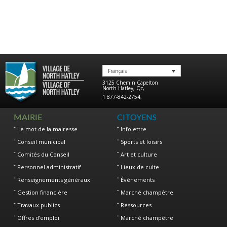
Français
3125 Chemin Capelton
North Hatley
,
Qc
,
1 877-842-2754
,
MAIRIE
CITOYENS
Le mot de la mairesse
Infolettre
Conseil municipal
Sports et loisirs
Comités du Conseil
Art et culture
Personnel administratif
Lieux de culte
Renseignements généraux
Événements
Gestion financière
Marché champêtre
Travaux publics
Ressources
Offres d’emploi
Marché champêtre