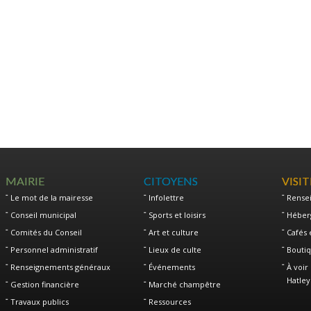
MAIRIE
CITOYENS
VISI
Le mot de la mairesse
Infolettre
Rense
Conseil municipal
Sports et loisirs
Héber
Comités du Conseil
Art et culture
Cafés 
Personnel administratif
Lieux de culte
Boutiq
Renseignements généraux
Événements
À voir 
Hatley
Gestion financière
Marché champêtre
Travaux publics
Ressources