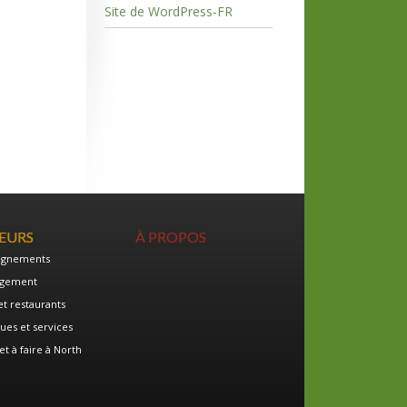
Site de WordPress-FR
TEURS
À PROPOS
ignements
gement
et restaurants
ues et services
et à faire à North