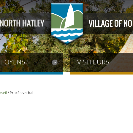
ITOYENS
VISITEURS
seil
/
Procès-verbal