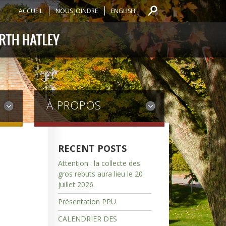
ACCUEIL
NOUS JOINDRE
ENGLISH
À PROPOS
RECENT POSTS
Attention : la collecte des
gros rebuts aura lieu le 20
juillet 2026.
Présentation PPU
CALENDRIER DES