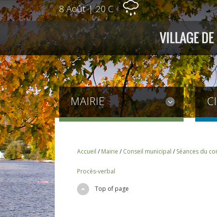
8 Août
|
20 C
MAIRIE
C
Accueil
/
Mairie
/
Conseil municipal
/
Séances du con
Procès-verbal
Top of page