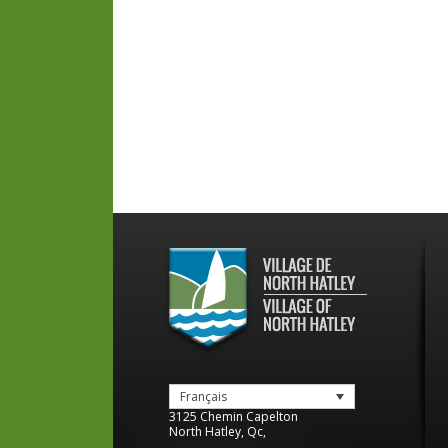
Français
3125 Chemin Capelton
North Hatley
,
Qc
,