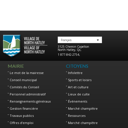
Français
3125 Chemin Capelton
North Hatley
,
Qc
,
1 877-842-2754
,
MAIRIE
CITOYENS
Le mot de la mairesse
Infolettre
Conseil municipal
Sports et loisirs
Comités du Conseil
Art et culture
Personnel administratif
Lieux de culte
Renseignements généraux
Événements
Gestion financière
Marché champêtre
Travaux publics
Ressources
Offres d’emploi
Marché champêtre