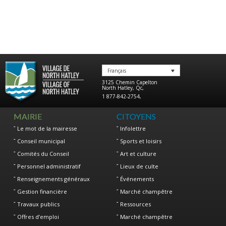
Français
3125 Chemin Capelton
North Hatley
,
Qc
,
1 877-842-2754
,
MAIRIE
CITOYENS
Le mot de la mairesse
Infolettre
Conseil municipal
Sports et loisirs
Comités du Conseil
Art et culture
Personnel administratif
Lieux de culte
Renseignements généraux
Événements
Gestion financière
Marché champêtre
Travaux publics
Ressources
Offres d’emploi
Marché champêtre