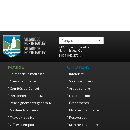
Français
3125 Chemin Capelton
North Hatley
,
Qc
,
1 877-842-2754
,
MAIRIE
CITOYENS
Le mot de la mairesse
Infolettre
Conseil municipal
Sports et loisirs
Comités du Conseil
Art et culture
Personnel administratif
Lieux de culte
Renseignements généraux
Événements
Gestion financière
Marché champêtre
Travaux publics
Ressources
Offres d’emploi
Marché champêtre