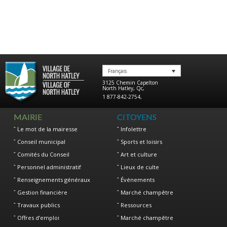
Français
3125 Chemin Capelton
North Hatley
,
Qc
,
1 877-842-2754
,
MAIRIE
CITOYENS
Le mot de la mairesse
Infolettre
Conseil municipal
Sports et loisirs
Comités du Conseil
Art et culture
Personnel administratif
Lieux de culte
Renseignements généraux
Événements
Gestion financière
Marché champêtre
Travaux publics
Ressources
Offres d’emploi
Marché champêtre