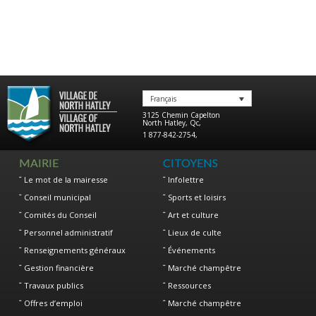
Français
3125 Chemin Capelton
North Hatley
,
Qc
,
1 877-842-2754
,
MAIRIE
CITOYENS
Le mot de la mairesse
Infolettre
Conseil municipal
Sports et loisirs
Comités du Conseil
Art et culture
Personnel administratif
Lieux de culte
Renseignements généraux
Événements
Gestion financière
Marché champêtre
Travaux publics
Ressources
Offres d’emploi
Marché champêtre