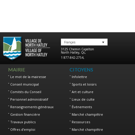
Français
3125 Chemin Capelton
North Hatley
,
Qc
,
1 877-842-2754
,
MAIRIE
CITOYENS
Le mot de la mairesse
Infolettre
Conseil municipal
Sports et loisirs
Comités du Conseil
Art et culture
Personnel administratif
Lieux de culte
Renseignements généraux
Événements
Gestion financière
Marché champêtre
Travaux publics
Ressources
Offres d’emploi
Marché champêtre