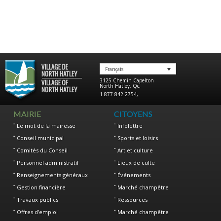
Français
3125 Chemin Capelton
North Hatley
,
Qc
,
1 877-842-2754
,
MAIRIE
CITOYENS
Le mot de la mairesse
Infolettre
Conseil municipal
Sports et loisirs
Comités du Conseil
Art et culture
Personnel administratif
Lieux de culte
Renseignements généraux
Événements
Gestion financière
Marché champêtre
Travaux publics
Ressources
Offres d’emploi
Marché champêtre