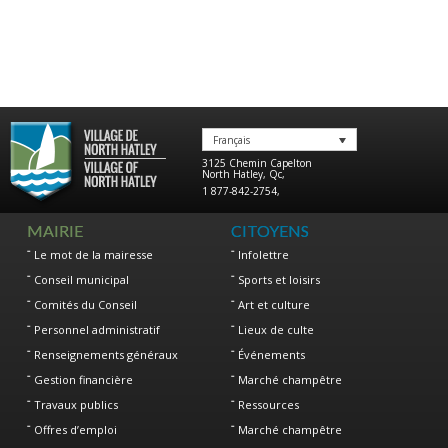
Français
3125 Chemin Capelton
North Hatley
,
Qc
,
1 877-842-2754
,
MAIRIE
CITOYENS
Le mot de la mairesse
Infolettre
Conseil municipal
Sports et loisirs
Comités du Conseil
Art et culture
Personnel administratif
Lieux de culte
Renseignements généraux
Événements
Gestion financière
Marché champêtre
Travaux publics
Ressources
Offres d’emploi
Marché champêtre