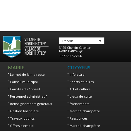
Français
3125 Chemin Capelton
North Hatley
,
Qc
,
1 877-842-2754
,
MAIRIE
CITOYENS
Le mot de la mairesse
Infolettre
Conseil municipal
Sports et loisirs
Comités du Conseil
Art et culture
Personnel administratif
Lieux de culte
Renseignements généraux
Événements
Gestion financière
Marché champêtre
Travaux publics
Ressources
Offres d’emploi
Marché champêtre