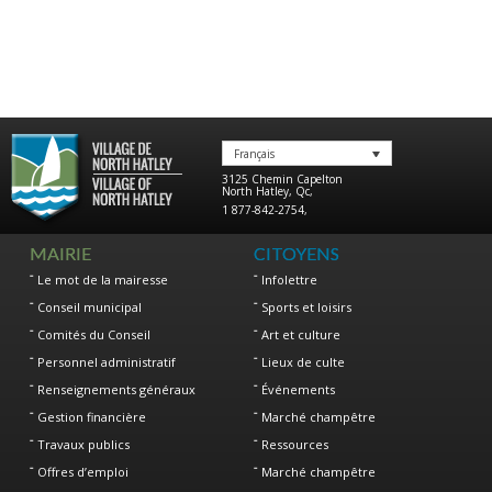
Français
3125 Chemin Capelton
North Hatley
,
Qc
,
1 877-842-2754
,
MAIRIE
CITOYENS
Le mot de la mairesse
Infolettre
Conseil municipal
Sports et loisirs
Comités du Conseil
Art et culture
Personnel administratif
Lieux de culte
Renseignements généraux
Événements
Gestion financière
Marché champêtre
Travaux publics
Ressources
Offres d’emploi
Marché champêtre