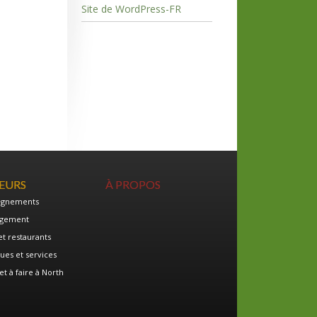
Site de WordPress-FR
TEURS
À PROPOS
ignements
gement
et restaurants
ues et services
et à faire à North