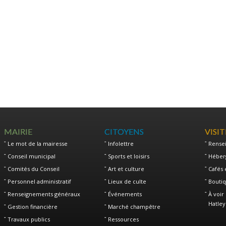
MAIRIE
CITOYENS
VISI
Le mot de la mairesse
Infolettre
Rense
Conseil municipal
Sports et loisirs
Héber
Comités du Conseil
Art et culture
Cafés 
Personnel administratif
Lieux de culte
Boutiq
Renseignements généraux
Événements
À voir 
Hatley
Gestion financière
Marché champêtre
Travaux publics
Ressources