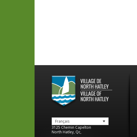
Français
3125 Chemin Capelton
North Hatley
,
Qc
,