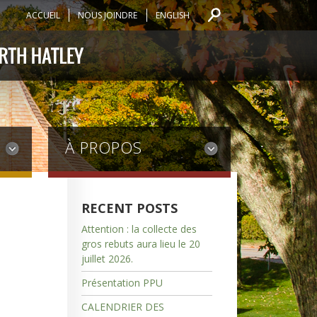
ACCUEIL
NOUS JOINDRE
ENGLISH
À PROPOS
RECENT POSTS
Attention : la collecte des
gros rebuts aura lieu le 20
juillet 2026.
Présentation PPU
CALENDRIER DES