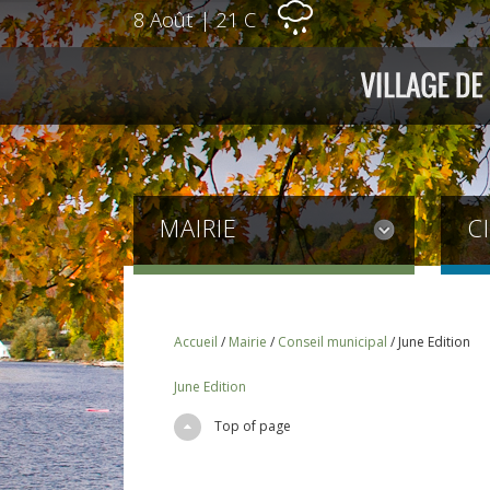
8 Août
|
21 C
MAIRIE
C
Accueil
/
Mairie
/
Conseil municipal
/
June Edition
June Edition
Top of page