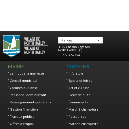
Français
3125 Chemin Capelton
North Hatley
,
Qc
,
1 877-842-2754
,
MAIRIE
CITOYENS
Le mot de la mairesse
Infolettre
Conseil municipal
Sports et loisirs
Comités du Conseil
Art et culture
Personnel administratif
Lieux de culte
Renseignements généraux
Événements
Gestion financière
Marché champêtre
Travaux publics
Ressources
Offres d’emploi
Marché champêtre