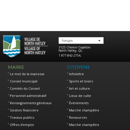
Français
3125 Chemin Capelton
North Hatley
,
Qc
,
1 877-842-2754
,
MAIRIE
CITOYENS
Le mot de la mairesse
Infolettre
Conseil municipal
Sports et loisirs
Comités du Conseil
Art et culture
Personnel administratif
Lieux de culte
Renseignements généraux
Événements
Gestion financière
Marché champêtre
Travaux publics
Ressources
Offres d’emploi
Marché champêtre