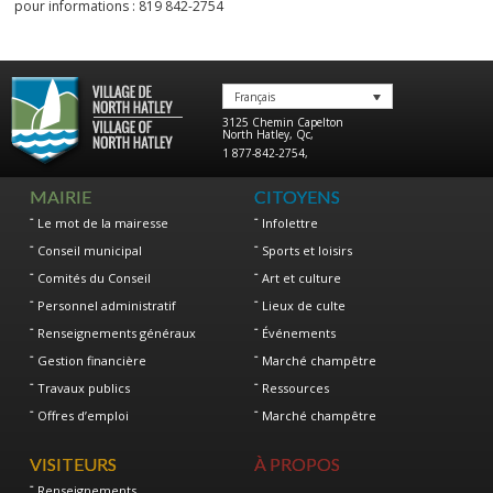
pour informations : 819 842-2754
Français
3125 Chemin Capelton
North Hatley
,
Qc
,
1 877-842-2754
,
MAIRIE
CITOYENS
Le mot de la mairesse
Infolettre
Conseil municipal
Sports et loisirs
Comités du Conseil
Art et culture
Personnel administratif
Lieux de culte
Renseignements généraux
Événements
Gestion financière
Marché champêtre
Travaux publics
Ressources
Offres d’emploi
Marché champêtre
VISITEURS
À PROPOS
Renseignements