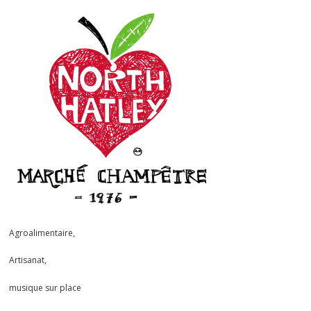
Agroalimentaire,
Artisanat,
musique sur place