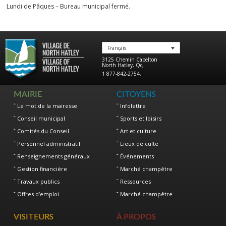
Lundi de Pâques – Bureau municipal fermé.
Français
3125 Chemin Capelton
North Hatley
,
Qc
,
1 877-842-2754
,
MAIRIE
CITOYENS
Le mot de la mairesse
Infolettre
Conseil municipal
Sports et loisirs
Comités du Conseil
Art et culture
Personnel administratif
Lieux de culte
Renseignements généraux
Événements
Gestion financière
Marché champêtre
Travaux publics
Ressources
Offres d’emploi
Marché champêtre
VISITEURS
À PROPOS