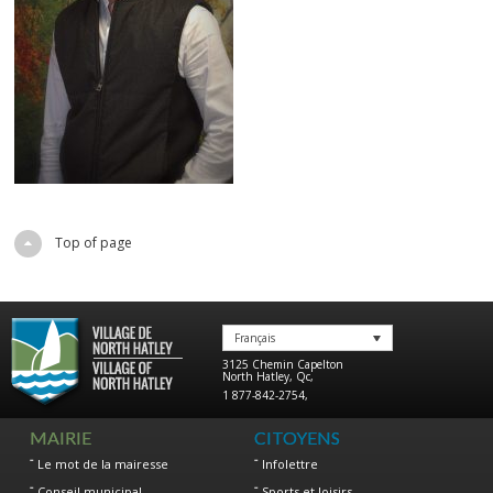
Top of page
Français
3125 Chemin Capelton
North Hatley
,
Qc
,
1 877-842-2754
,
MAIRIE
CITOYENS
Le mot de la mairesse
Infolettre
Conseil municipal
Sports et loisirs