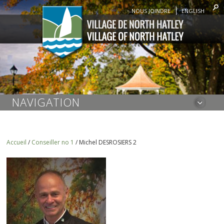
NOUS JOINDRE
ENGLISH
NAVIGATION
Accueil
/
Conseiller no 1
/
Michel DESROSIERS 2