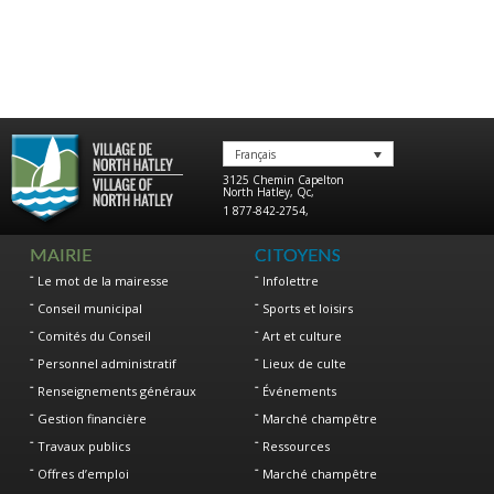
Français
3125 Chemin Capelton
North Hatley
,
Qc
,
1 877-842-2754
,
MAIRIE
CITOYENS
Le mot de la mairesse
Infolettre
Conseil municipal
Sports et loisirs
Comités du Conseil
Art et culture
Personnel administratif
Lieux de culte
Renseignements généraux
Événements
Gestion financière
Marché champêtre
Travaux publics
Ressources
Offres d’emploi
Marché champêtre