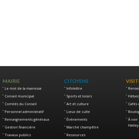
MAIRIE
CITOYENS
VISI
Le mot de la mairesse
Infolettre
Rense
Conseil municipal
Sports et loisirs
Héber
Comités du Conseil
Art et culture
Cafés 
Personnel administratif
Lieux de culte
Boutiq
Renseignements généraux
Événements
À voir 
Hatley
Gestion financière
Marché champêtre
Travaux publics
Ressources