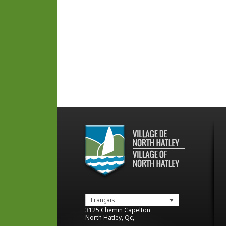
Français
3125 Chemin Capelton
North Hatley
,
Qc
,