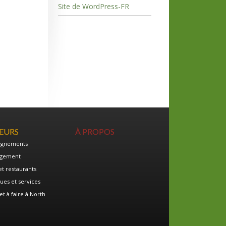
Site de WordPress-FR
TEURS
À PROPOS
ignements
gement
et restaurants
ues et services
et à faire à North