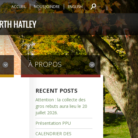
ACCUEIL
NOUS JOINDRE
ENGLISH
À PROPOS
RECENT POSTS
Attention : la collecte des
gros rebuts aura lieu le 20
juillet 2026.
Présentation PPU
CALENDRIER DES