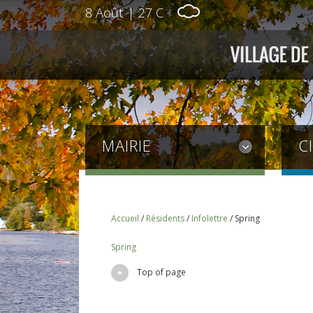
8 Août
|
27 C
MAIRIE
C
Accueil
/
Résidents
/
Infolettre
/
Spring
Spring
Top of page