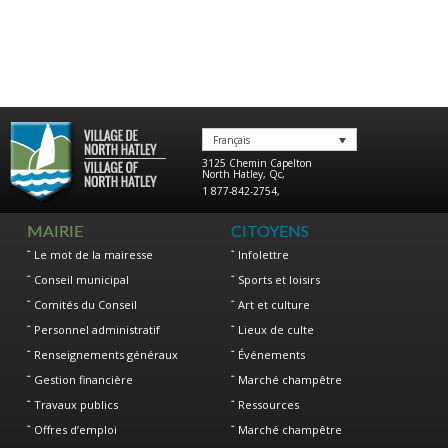
Français
3125 Chemin Capelton
North Hatley
,
Qc
,
1 877-842-2754
,
MAIRIE
CITOYENS
Le mot de la mairesse
Infolettre
Conseil municipal
Sports et loisirs
Comités du Conseil
Art et culture
Personnel administratif
Lieux de culte
Renseignements généraux
Événements
Gestion financière
Marché champêtre
Travaux publics
Ressources
Offres d’emploi
Marché champêtre