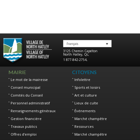
Français
3125 Chemin Capelton
North Hatley
,
Qc
,
1 877-842-2754
,
MAIRIE
CITOYENS
Le mot de la mairesse
Infolettre
Conseil municipal
Sports et loisirs
Comités du Conseil
Art et culture
Personnel administratif
Lieux de culte
Renseignements généraux
Événements
Gestion financière
Marché champêtre
Travaux publics
Ressources
Offres d’emploi
Marché champêtre