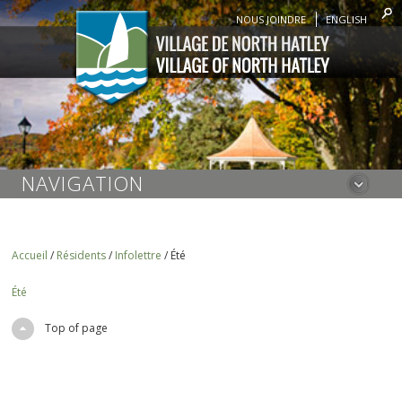
NOUS JOINDRE
ENGLISH
NAVIGATION
Accueil
/
Résidents
/
Infolettre
/
Été
Été
Top of page