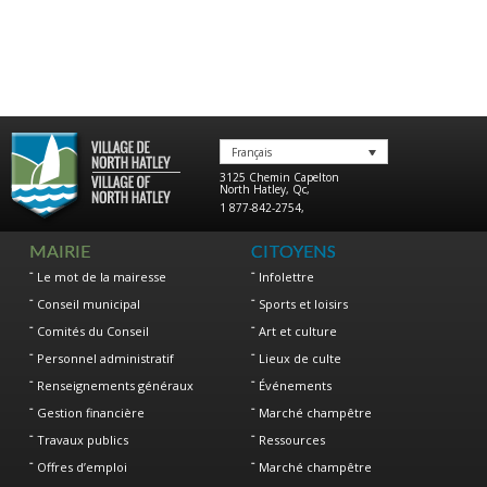
Français
3125 Chemin Capelton
North Hatley
,
Qc
,
1 877-842-2754
,
MAIRIE
CITOYENS
Le mot de la mairesse
Infolettre
Conseil municipal
Sports et loisirs
Comités du Conseil
Art et culture
Personnel administratif
Lieux de culte
Renseignements généraux
Événements
Gestion financière
Marché champêtre
Travaux publics
Ressources
Offres d’emploi
Marché champêtre