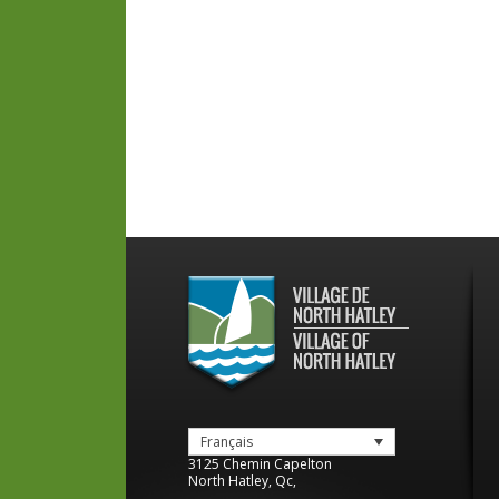
Français
3125 Chemin Capelton
North Hatley
,
Qc
,