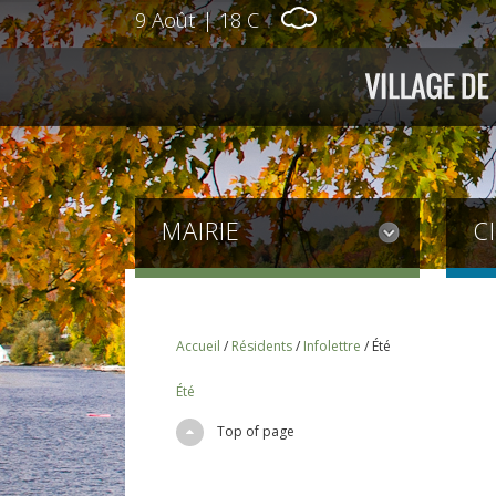
9 Août
|
18 C
MAIRIE
C
Accueil
/
Résidents
/
Infolettre
/
Été
Été
Top of page