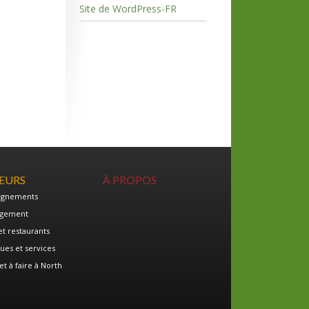
Site de WordPress-FR
TEURS
À PROPOS
ignements
gement
et restaurants
ues et services
et à faire à North