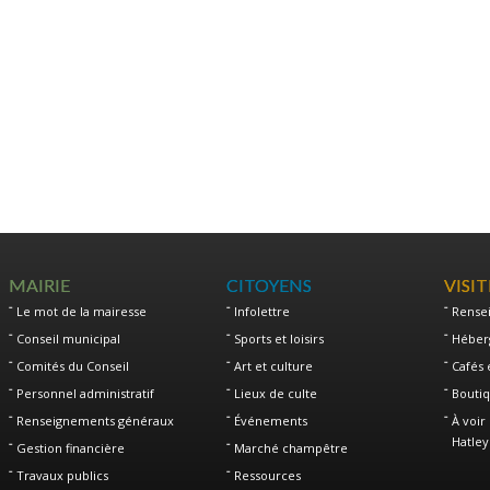
MAIRIE
CITOYENS
VISI
Le mot de la mairesse
Infolettre
Rense
Conseil municipal
Sports et loisirs
Héber
Comités du Conseil
Art et culture
Cafés 
Personnel administratif
Lieux de culte
Boutiq
Renseignements généraux
Événements
À voir 
Hatley
Gestion financière
Marché champêtre
Travaux publics
Ressources