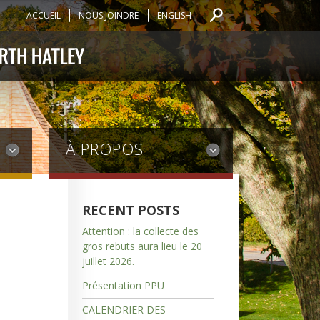
ACCUEIL
NOUS JOINDRE
ENGLISH
À PROPOS
RECENT POSTS
Attention : la collecte des
gros rebuts aura lieu le 20
juillet 2026.
Présentation PPU
CALENDRIER DES