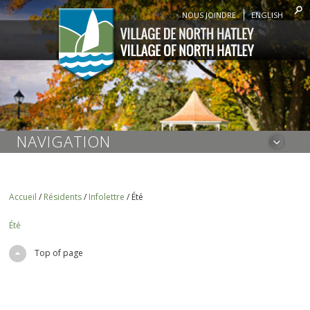
NOUS JOINDRE
ENGLISH
NAVIGATION
Accueil
/
Résidents
/
Infolettre
/
Été
Été
Top of page