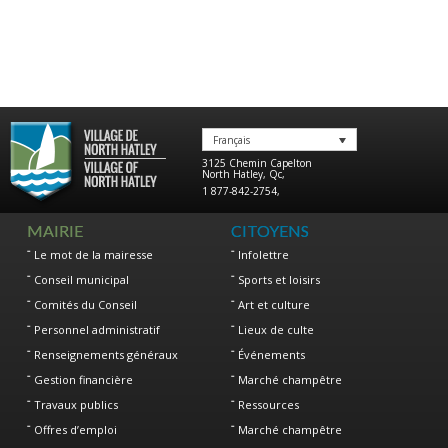
Français
3125 Chemin Capelton
North Hatley
,
Qc
,
1 877-842-2754
,
MAIRIE
CITOYENS
Le mot de la mairesse
Infolettre
Conseil municipal
Sports et loisirs
Comités du Conseil
Art et culture
Personnel administratif
Lieux de culte
Renseignements généraux
Événements
Gestion financière
Marché champêtre
Travaux publics
Ressources
Offres d’emploi
Marché champêtre