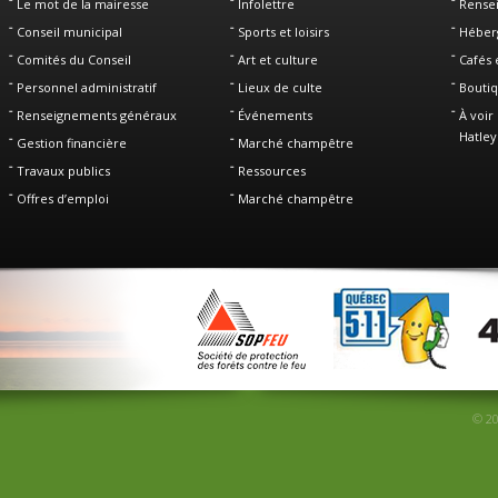
Le mot de la mairesse
Infolettre
Rense
Conseil municipal
Sports et loisirs
Héber
Comités du Conseil
Art et culture
Cafés 
Personnel administratif
Lieux de culte
Boutiq
Renseignements généraux
Événements
À voir 
Hatley
Gestion financière
Marché champêtre
Travaux publics
Ressources
Offres d’emploi
Marché champêtre
© 20