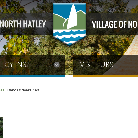
ITOYENS
VISITEURS
nes
/
Bandes riveraines