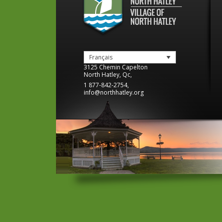
Français
3125 Chemin Capelton
North Hatley
,
Qc
,
1 877-842-2754
,
info@northhatley.org