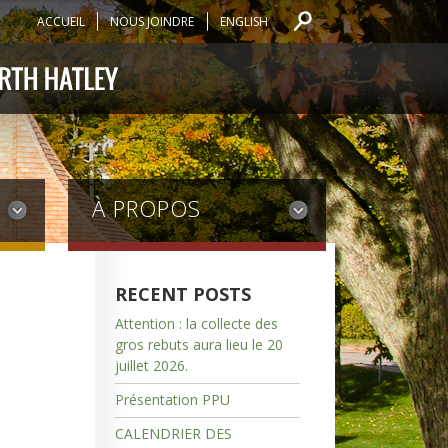
ACCUEIL
NOUS JOINDRE
ENGLISH
À PROPOS
RECENT POSTS
Attention : la collecte des
gros rebuts aura lieu le 20
juillet 2026.
Présentation PPU
CALENDRIER DES