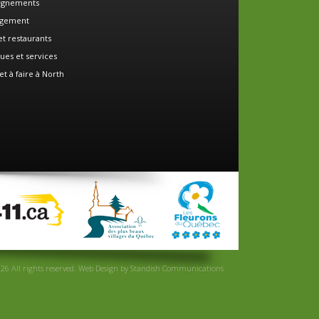
ignements
gement
et restaurants
ues et services
et à faire à North
26 All rights reserved.
Web Design
by
Standish Communications