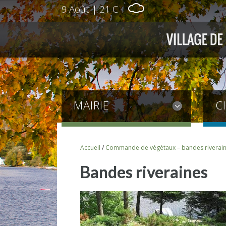
9 Août
|
21 C
MAIRIE
C
Accueil
/
Commande de végétaux – bandes riverai
Bandes riveraines