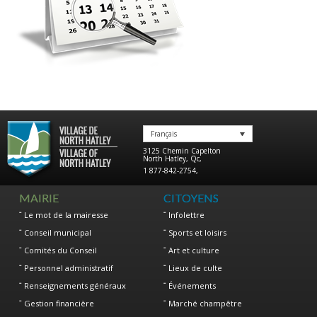
Français
3125 Chemin Capelton
North Hatley
,
Qc
,
1 877-842-2754
,
MAIRIE
CITOYENS
Le mot de la mairesse
Infolettre
Conseil municipal
Sports et loisirs
Comités du Conseil
Art et culture
Personnel administratif
Lieux de culte
Renseignements généraux
Événements
Gestion financière
Marché champêtre