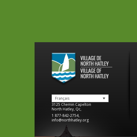
Français
3125 Chemin Capelton
North Hatley
,
Qc
,
1 877-842-2754
,
info@northhatley.org