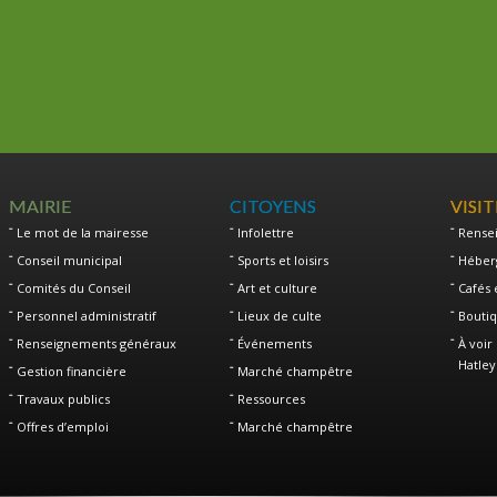
MAIRIE
CITOYENS
VISI
Le mot de la mairesse
Infolettre
Rense
Conseil municipal
Sports et loisirs
Héber
Comités du Conseil
Art et culture
Cafés 
Personnel administratif
Lieux de culte
Boutiq
Renseignements généraux
Événements
À voir 
Hatley
Gestion financière
Marché champêtre
Travaux publics
Ressources
Offres d’emploi
Marché champêtre