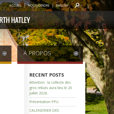
ACCUEIL
NOUS JOINDRE
ENGLISH
À PROPOS
RECENT POSTS
Attention : la collecte des
gros rebuts aura lieu le 20
juillet 2026.
Présentation PPU
CALENDRIER DES