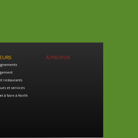
TEURS
À PROPOS
ignements
gement
et restaurants
ues et services
et à faire à North