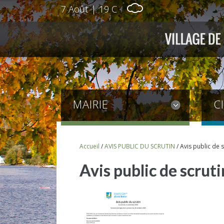
7 Août
|
19 C
MAIRIE
C
Accueil
/
AVIS PUBLIC DU SCRUTIN
/
Avis public de s
Avis public de scruti