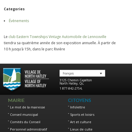
Categories
Événements
Le
club Eastern Townships Vintage Automobile de Lennoxville
tiendra sa quatrième année de son exposition annuelle. À partir de
10 h jusqu’à 15h, dans le parc Rivière
Français
3125 Chemin Capelton
North Hatley
,
Qc
,
1 877-842-2754
,
MAIRIE
CITOYENS
Le mot de la mairesse
Infolettre
Conseil municipal
Sports et loisirs
Comités du Conseil
Art et culture
Personnel administratif
Lieux de culte