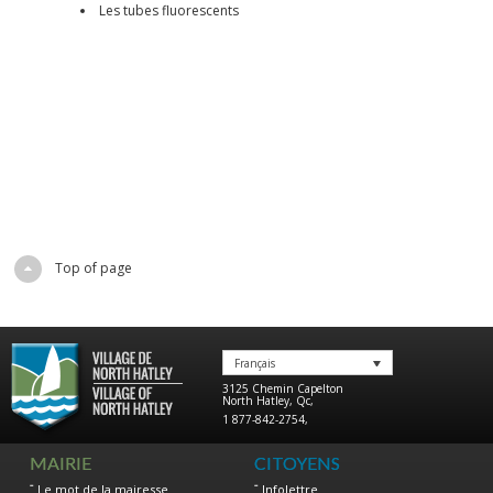
Les tubes fluorescents
Top of page
Français
3125 Chemin Capelton
North Hatley
,
Qc
,
1 877-842-2754
,
MAIRIE
CITOYENS
Le mot de la mairesse
Infolettre