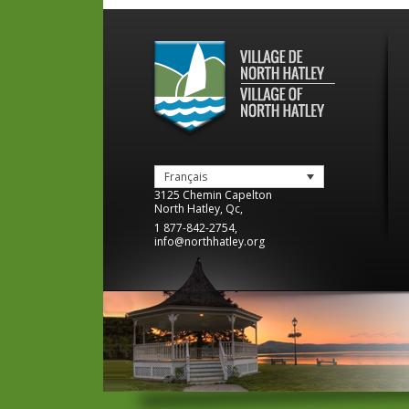
Français
3125 Chemin Capelton
North Hatley
,
Qc
,
1 877-842-2754
,
info@northhatley.org