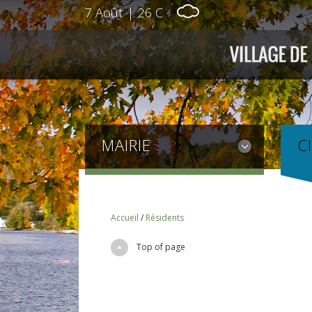
7 Août
|
26 C
MAIRIE
C
Accueil
/
Résidents
Top of page