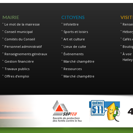
MAIRIE
CITOYENS
VISI
Le mot de la mairesse
Infolettre
Rense
Conseil municipal
Sports et loisirs
Héber
Comités du Conseil
Art et culture
Cafés 
Personnel administratif
Lieux de culte
Boutiq
Renseignements généraux
Événements
À voir 
Hatley
Gestion financière
Marché champêtre
Travaux publics
Ressources
Offres d’emploi
Marché champêtre