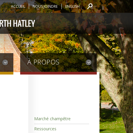
ACCUEIL
NOUS JOINDRE
ENGLISH
À PROPOS
Marché champêtre
Ressources