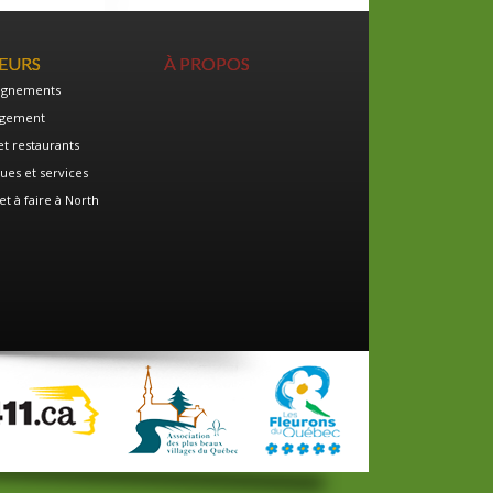
TEURS
À PROPOS
ignements
gement
et restaurants
ues et services
et à faire à North