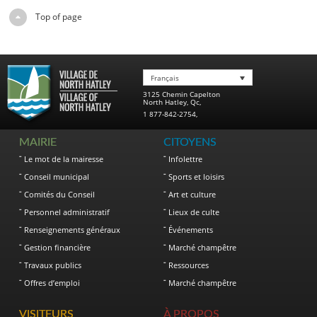
Top of page
Français
3125 Chemin Capelton
North Hatley
,
Qc
,
1 877-842-2754
,
MAIRIE
CITOYENS
Le mot de la mairesse
Infolettre
Conseil municipal
Sports et loisirs
Comités du Conseil
Art et culture
Personnel administratif
Lieux de culte
Renseignements généraux
Événements
Gestion financière
Marché champêtre
Travaux publics
Ressources
Offres d’emploi
Marché champêtre
VISITEURS
À PROPOS