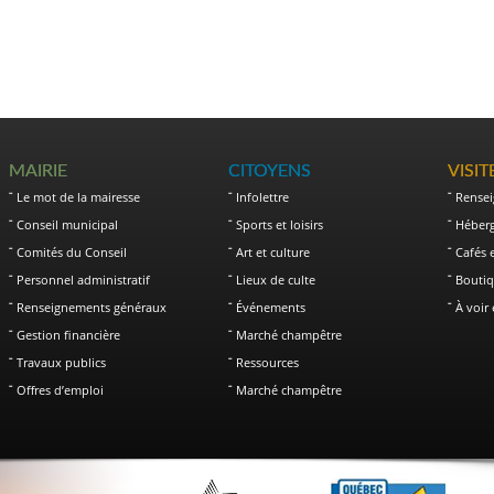
MAIRIE
CITOYENS
VISI
Le mot de la mairesse
Infolettre
Rense
Conseil municipal
Sports et loisirs
Héber
Comités du Conseil
Art et culture
Cafés 
Personnel administratif
Lieux de culte
Boutiq
Renseignements généraux
Événements
À voir 
Gestion financière
Marché champêtre
Travaux publics
Ressources
Offres d’emploi
Marché champêtre