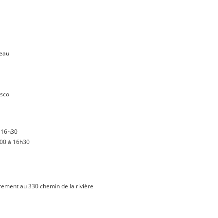
deau
esco
à 16h30
h00 à 16h30
rement au 330 chemin de la rivière