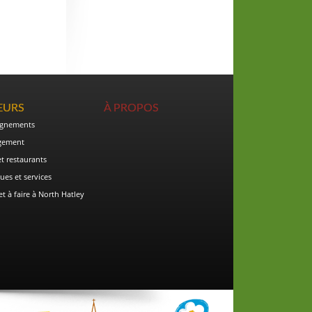
TEURS
À PROPOS
ignements
gement
et restaurants
ues et services
et à faire à North Hatley