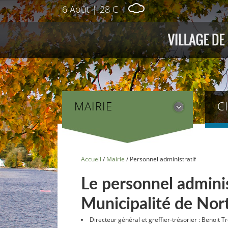
6 Août
|
28 C
MAIRIE
C
Accueil
/
Mairie
/
Personnel administratif
Le personnel adminis
Municipalité de Nor
Directeur général et greffier-trésorier : Benoit 