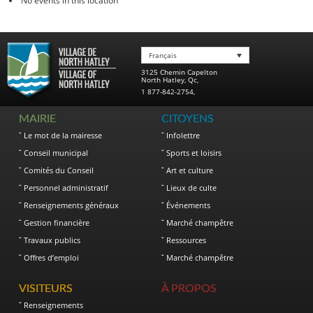
No events in this location
Français
3125 Chemin Capelton
North Hatley
,
Qc
,
1 877-842-2754
,
MAIRIE
CITOYENS
Le mot de la mairesse
Infolettre
Conseil municipal
Sports et loisirs
Comités du Conseil
Art et culture
Personnel administratif
Lieux de culte
Renseignements généraux
Événements
Gestion financière
Marché champêtre
Travaux publics
Ressources
Offres d’emploi
Marché champêtre
VISITEURS
À PROPOS
Renseignements