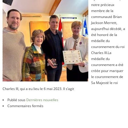
notre précieux
membre de la
communauté Brian
Jackson Merrett,
aujourd’hui décédé, a
été honoré de la
médaille du
couronnement du roi
Charles III.La
médaille du
couronnement a été
créée pour marquer
le couronnement de
Sa Majesté le roi
Charles III, qui a eu lieu le 6 mai 2023. Il s’agit
Publié sous
Dernières nouvelles
sur
Commentaires fermés
Médaille
de
couronnement