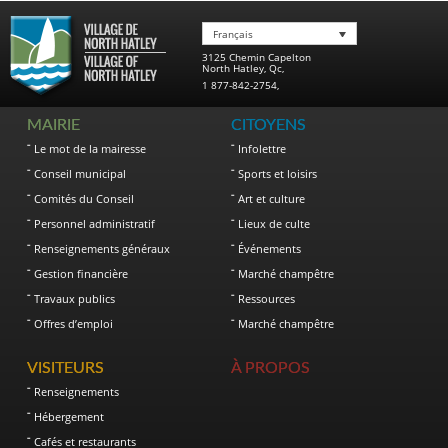
du
Roi
Français
Charles
3125 Chemin Capelton
III
North Hatley
,
Qc
,
1 877-842-2754
,
MAIRIE
CITOYENS
Le mot de la mairesse
Infolettre
Conseil municipal
Sports et loisirs
Comités du Conseil
Art et culture
Personnel administratif
Lieux de culte
Renseignements généraux
Événements
Gestion financière
Marché champêtre
Travaux publics
Ressources
Offres d’emploi
Marché champêtre
VISITEURS
À PROPOS
Renseignements
Hébergement
Cafés et restaurants