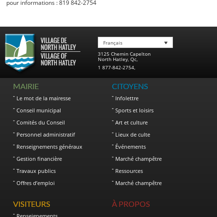
pour informations : 819 842-2754
Français
3125 Chemin Capelton
North Hatley
,
Qc
,
1 877-842-2754
,
MAIRIE
CITOYENS
Le mot de la mairesse
Infolettre
Conseil municipal
Sports et loisirs
Comités du Conseil
Art et culture
Personnel administratif
Lieux de culte
Renseignements généraux
Événements
Gestion financière
Marché champêtre
Travaux publics
Ressources
Offres d’emploi
Marché champêtre
VISITEURS
À PROPOS
Renseignements