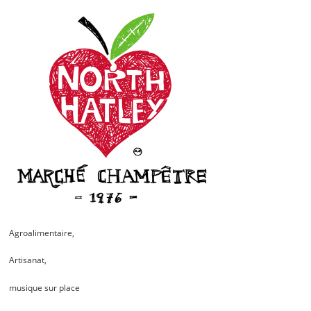
Agroalimentaire,
Artisanat,
musique sur place